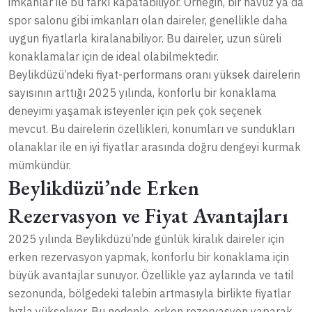
imkanlar ile bu farkı kapatabiliyor. Örneğin, bir havuz ya da
spor salonu gibi imkanları olan daireler, genellikle daha
uygun fiyatlarla kiralanabiliyor. Bu daireler, uzun süreli
konaklamalar için de ideal olabilmektedir.
Beylikdüzü’ndeki fiyat-performans oranı yüksek dairelerin
sayısının arttığı 2025 yılında, konforlu bir konaklama
deneyimi yaşamak isteyenler için pek çok seçenek
mevcut. Bu dairelerin özellikleri, konumları ve sundukları
olanaklar ile en iyi fiyatlar arasında doğru dengeyi kurmak
mümkündür.
Beylikdüzü’nde Erken
Rezervasyon ve Fiyat Avantajları
2025 yılında Beylikdüzü’nde günlük kiralık daireler için
erken rezervasyon yapmak, konforlu bir konaklama için
büyük avantajlar sunuyor. Özellikle yaz aylarında ve tatil
sezonunda, bölgedeki talebin artmasıyla birlikte fiyatlar
hızla yükseliyor. Bu nedenle, erken rezervasyon yaparak